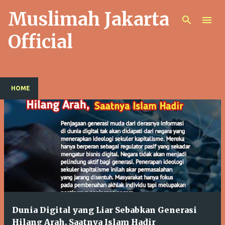
Muslimah Jakarta
Langsung ke konten utama
Official
HOME
P
o
s
t
i
n
g
Dunia Digital yang Liar Sebabkan Generasi
a
Hilang Arah, Saatnya Islam Hadir