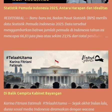
Ketidak berdayaan berhala tersebut beliau gambarkan disertai
Statistik Pemuda Indonesia 2025, Antara Harapan dan Idealitas
penjelasan. Bahwa siapa saja yang menyembah berhala dan
menjadikannya sebagai wasilah antar dirinya dengan Allah swt,
#EDITORIAL — Baru-baru ini, Badan Pusat Statistik (BPS) merilis
maka mereka berada dalam kesesatan yang nyata. Dengan
data Statistik Pemuda Indonesia 2025. Data tersebut
pernyataan Rasulullah saw tersebut, tentu saja memb...
menggambarkan bahwa jumlah pemuda di Indonesia tahun ini
mencapai 66,83 juta jiwa atau sekira 23,5% dari total penduduk
Indonesia. Adapun jumlah penduduk Indonesia tahun ini memang
belum ada data pasti. Namun, berdasarkan catatan Departemen
Sosial dan Ekonomi, Divisi Kependudukan PBB yang dielaborasi
Wordlometer, terungkap bahwa jumlah penduduk Indonesia per
29 Desember 2025 mencapai 286.815.656 orang. Populasi
Indonesia ini setara dengan 3,47% total populasi dunia yang saat
ini berjumlah 8,266 miliar orang. Sekaligus menempatkan
Indonesia pada peringkat empat dalam daftar negara
berdasarkan populasinya. Potensi Umat Dilihat dari trennya, dari
Di Balik Gempita Kabinet Bayangan
tahun ke tahun proporsi pemuda terhadap total penduduk
Indonesia memang terus mengalami penurunan. Hal ini diduga
Karina Fitriani Fatimah #TelaahUtama — Sejak akhir bulan lalu,
terkait menurunnya tren kelahiran yang mengubah struktur
dunia sosial media Indonesia diramaikan dengan wacana