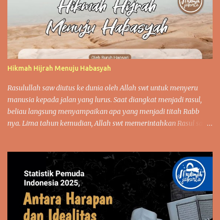
Hikmah Hijrah Menuju Habasyah
Rasulullah saw diutus ke dunia oleh Allah swt untuk menyeru
manusia kepada jalan yang lurus. Saat diangkat menjadi rasul,
beliau langsung menyampaikan apa yang menjadi titah Rabb
nya. Lima tahun kemudian, Allah swt memerintahkan Rasul saw
untuk memulai dakwah secara terbuka kepada masyarakat
Makkah ditandai dengan turunnya surat Al-Hijr: 4. Dalam surat
Al-Hijr: 4 disebutkan,”Maka sampaikanlah olehmu secara terang-
terangan segala apa yang diperitahkan (kepadamu) dan
berpalinglah dari orang-orang Musyrik”, maka Rasulullah saw
langsung bangkit menyerang berbagai khurafat dan kebohongan
dari kesyirikan. Rasululah saw menjelaskan pada masyarakat
Makkah bahwa berhala sama sekali tidak memiliki nilai apapun.