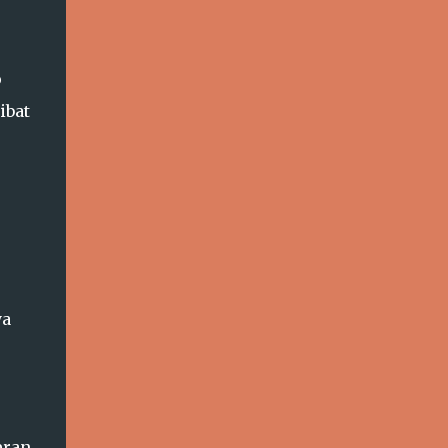
p
ibat
,
ya
eran