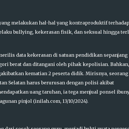
k yang melakukan hal-hal yang kontraproduktif terhada
laku bullying, kekerasan fisik, dan seksual hingga terl
 merilis data kekerasan di satuan pendidikan sepanjang
egori berat dan ditangani oleh pihak kepolisian. Bahkan
akibatkan kematian 2 peserta didik. Mirisnya, seorang
an Selatan harus berurusan dengan polisi akibat
endapatkan uang taruhan, ia tega menjual ponsel ibun
unan pinjol (inilah.com, 13/10/2024).
ang dari sosok seorang guru, menjadi bukti nyata perges