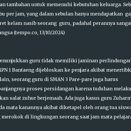
an tambahan untuk memenuhi kebutuhan keluarga. Seb
ibu per jam, yang dalam sebulan hanya mendapatkan ga
otret kelam nasib seorang guru, padahal perannya sanga
ngsa (tempo.co, 13/10/2024)
 menunjukkan guru tidak memiliki jaminan perlindungan
PN 1 Bantaeng dijebloskan ke penjara akibat menertib
ain, seorang guru di SMAN 3 Pare-pare juga harus
anjangnya proses persidangan karena tuduhan melak
an salat zuhur berjemaah. Ada juga kasus guru Zuhar
 mata kanannya akibat diketapel oleh orang tua sisw
merokok di lingkungan seorang saat jam mata pelajar