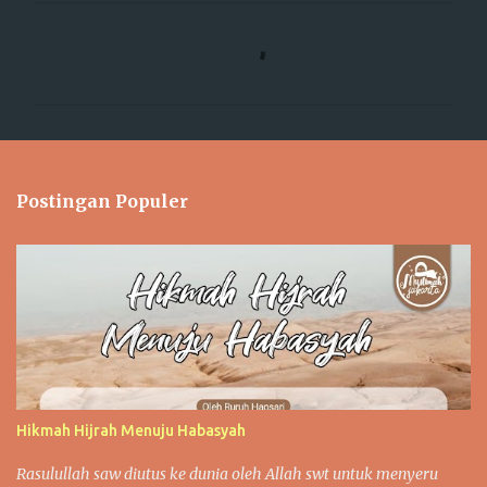
K
o
m
e
n
t
Postingan Populer
a
r
Hikmah Hijrah Menuju Habasyah
Rasulullah saw diutus ke dunia oleh Allah swt untuk menyeru