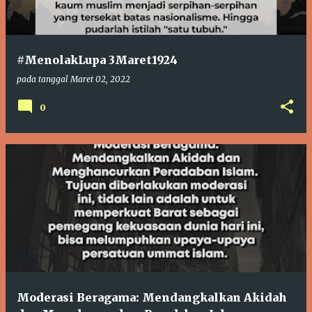
i
n
g
#MenolakLupa 3Maret1924
a
pada tanggal
Maret 02, 2022
n
0
Moderasi Beragama: Mendangkalkan Akidah