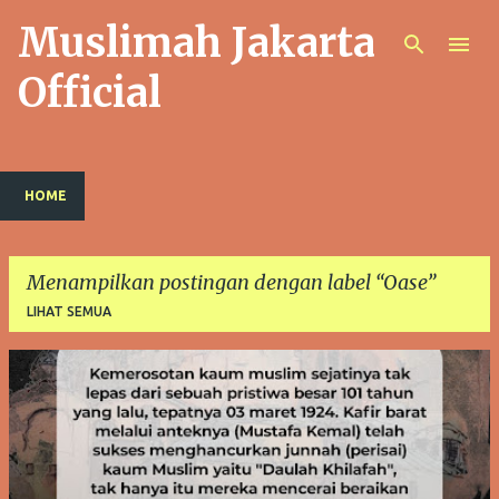
Muslimah Jakarta
Langsung ke konten utama
Official
HOME
Menampilkan postingan dengan label
Oase
LIHAT SEMUA
P
o
s
t