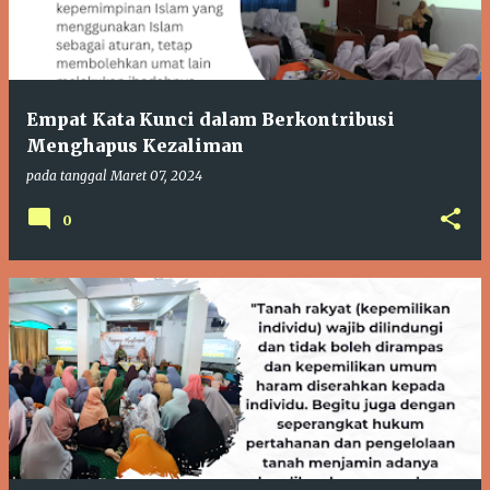
t
i
n
g
Empat Kata Kunci dalam Berkontribusi
a
Menghapus Kezaliman
n
pada tanggal
Maret 07, 2024
0