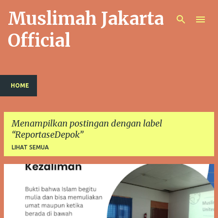
Muslimah Jakarta
Langsung ke konten utama
Official
HOME
Menampilkan postingan dengan label
ReportaseDepok
LIHAT SEMUA
P
o
s