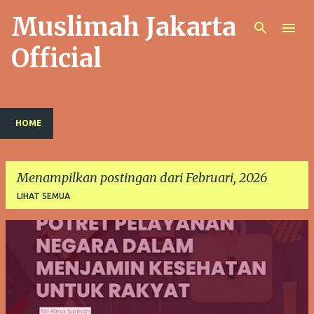
Muslimah Jakarta
Langsung ke konten utama
Official
HOME
Menampilkan postingan dari Februari, 2026
LIHAT SEMUA
P
o
s
t