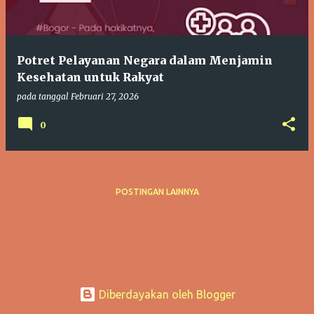
i
n
g
Potret Pelayanan Negara dalam Menjamin
a
Kesehatan untuk Rakyat
n
pada tanggal
Februari 27, 2026
0
POSTINGAN LAINNYA
Diberdayakan oleh Blogger