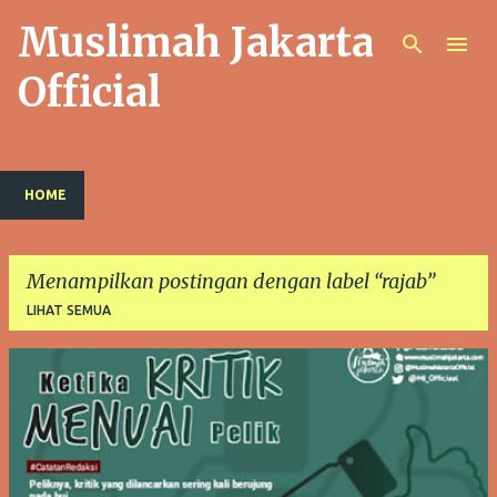
Muslimah Jakarta
Langsung ke konten utama
Official
HOME
Menampilkan postingan dengan label
rajab
LIHAT SEMUA
P
o
s
t