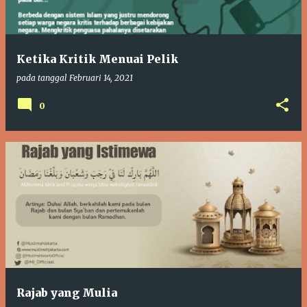
i
n
g
Ketika Kritik Menuai Pelik
a
pada tanggal
Februari 14, 2021
n
0
Rajab yang Mulia