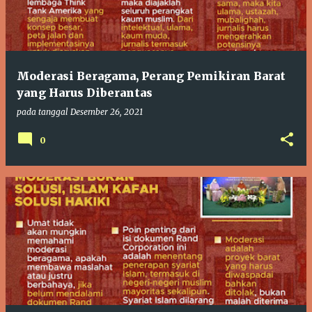
t
i
n
g
Moderasi Beragama, Perang Pemikiran Barat
a
yang Harus Diberantas
n
pada tanggal
Desember 26, 2021
0