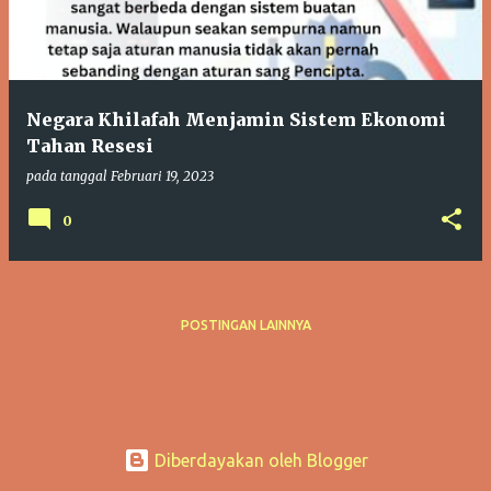
t
i
n
g
Negara Khilafah Menjamin Sistem Ekonomi
a
Tahan Resesi
n
pada tanggal
Februari 19, 2023
0
POSTINGAN LAINNYA
Diberdayakan oleh Blogger