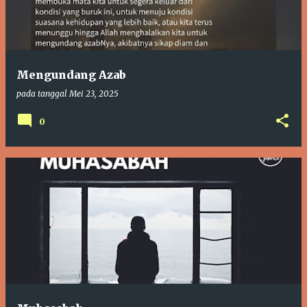
t
i
n
g
Mengundang Azab
a
pada tanggal
Mei 23, 2025
n
0