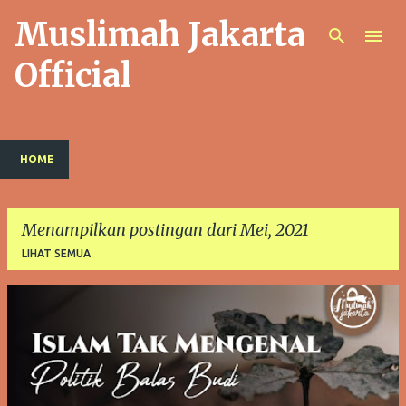
Muslimah Jakarta
Langsung ke konten utama
Official
HOME
Menampilkan postingan dari Mei, 2021
LIHAT SEMUA
P
o
s
t