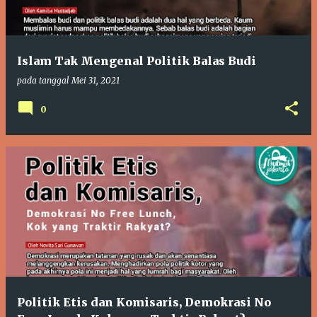
i
n
g
Islam Tak Mengenal Politik Balas Budi
a
pada tanggal
Mei 31, 2021
n
0
Politik Etis dan Komisaris, Demokrasi No