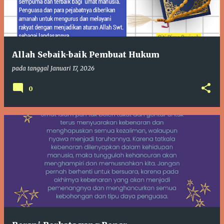
t
i
n
g
Allah Sebaik-baik Pembuat Hukum
a
pada tanggal
Januari 17, 2026
n
0