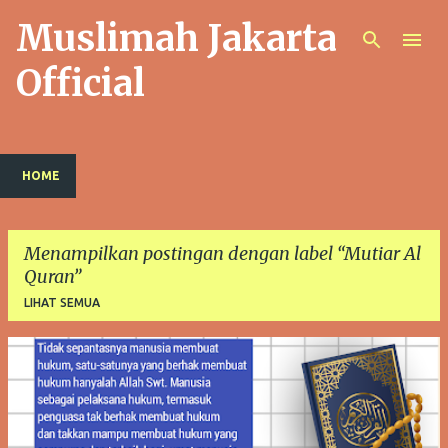
Muslimah Jakarta
Langsung ke konten utama
Official
HOME
Menampilkan postingan dengan label
Mutiar Al
Quran
LIHAT SEMUA
P
o
s