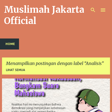
Muslimah Jakarta
Langsung ke konten utama
Official
HOME
Menampilkan postingan dengan label
Analisis
LIHAT SEMUA
P
o
s
t