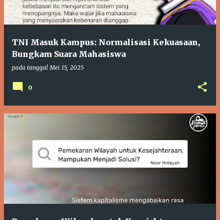
i
n
g
TNI Masuk Kampus: Normalisasi Kekuasaan,
a
Bungkam Suara Mahasiswa
n
pada tanggal
Mei 15, 2025
0